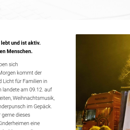
ebt und ist aktiv.
llen Menschen.
ben sich
“Morgen kommt der
Licht für Familien in
n landete am 09.12. auf
keiten, Weihnachtsmusik,
inderpunsch im Gepäck.
 gerne dieses
Kinderheimen eine