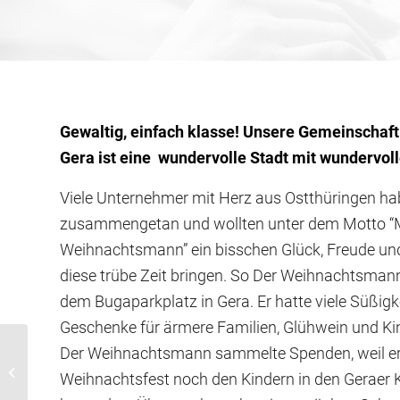
Gewaltig, einfach klasse! Unsere Gemeinschaft l
Gera ist eine wundervolle Stadt mit wundervo
Viele Unternehmer mit Herz aus Ostthüringen ha
zusammengetan und wollten unter dem Motto 
Weihnachtsmann” ein bisschen Glück, Freude und 
diese trübe Zeit bringen. So Der Weihnachtsman
dem Bugaparkplatz in Gera. Er hatte viele Süßig
Geschenke für ärmere Familien, Glühwein und K
Der Weihnachtsmann sammelte Spenden, weil er
Was werdet Ihr tun, was
Weihnachtsfest noch den Kindern in den Geraer 
können wir tun?